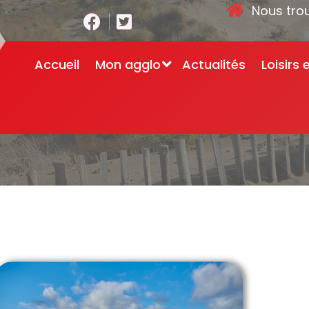
Nous tro
Accueil
Mon agglo
Actualités
Loisirs 
Accueil
-
Parc solair