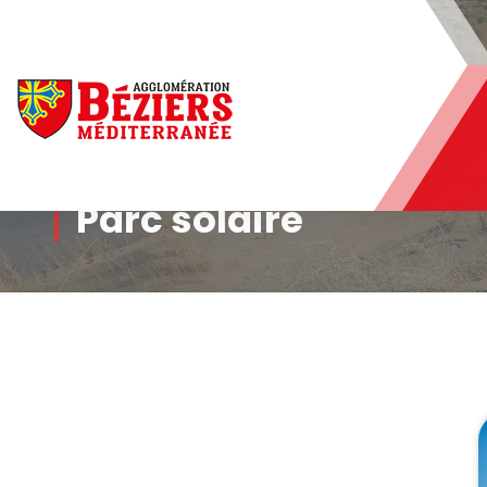
Béziers Agglomération
Parc solaire