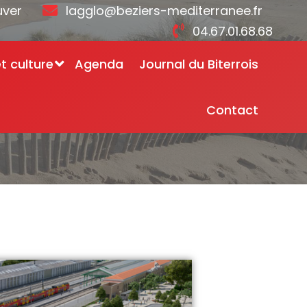
uver
lagglo@beziers-mediterranee.fr
04.67.01.68.68
et culture
Agenda
Journal du Biterrois
Contact
 projets