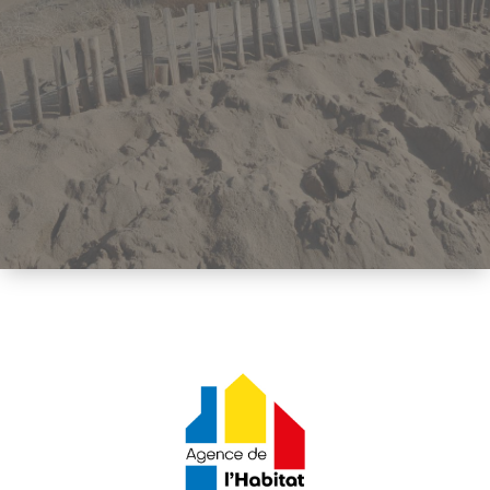
Accueil
-
Vous souhaitez
mettre votre
logement en
location sans
travaux à réaliser
?