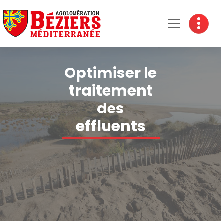
Béziers Agglomération
Optimiser le
traitement
des
effluents
Accueil
-
Optimiser le
traitement des
effluents