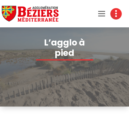
Béziers Agglomération
L’agglo à
pied
Accueil
-
<strong>L’agglo à
pied</strong>