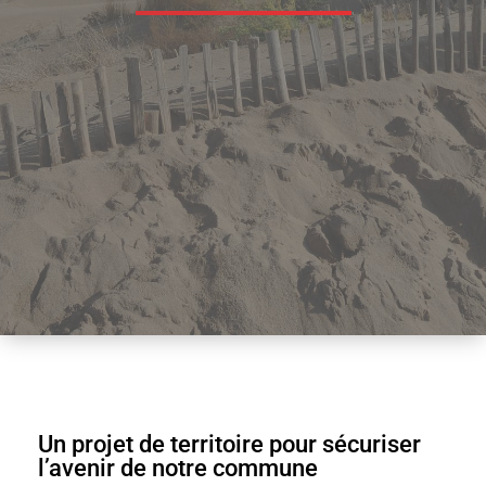
Accueil
-
Création d’une
digue de
protection contre
le risque
inondation à
Villeneuve-lès-
Béziers
Un projet de territoire pour sécuriser
l’avenir de notre commune