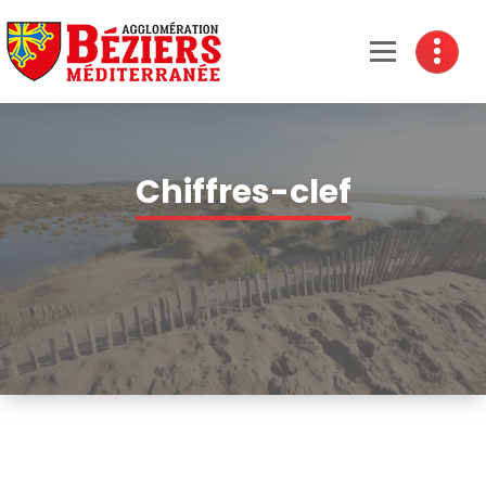
Béziers Agglomération
Chiffres-clef
Accueil
-
Chiffres-clef