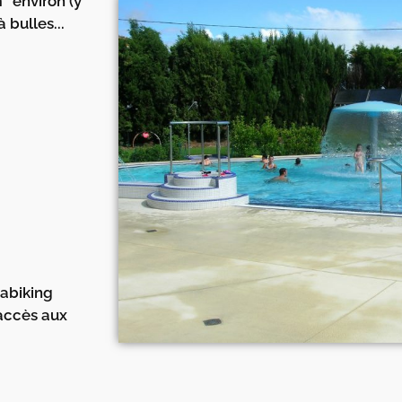
² environ (y
 bulles...
uabiking
 accès aux