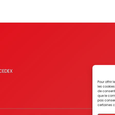
 CEDEX
Pour offrir
les cookies
de consenti
que le comp
pas consent
certaines c