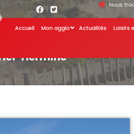
Nous tro
Accueil
Mon agglo
Actualités
Loisirs 
riel-Hermine
Accueil
-
Centre aqu