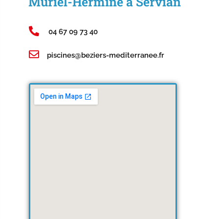
Muriel-Hermine à Servian
04 67 09 73 40
piscines@beziers-mediterranee.fr