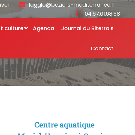
uver
lagglo@beziers-mediterranee.fr
04.67.01.68.68
et culture
Agenda
Journal du Biterrois
Contact
atique Muriel-Hermine à Servian
Centre aquatique