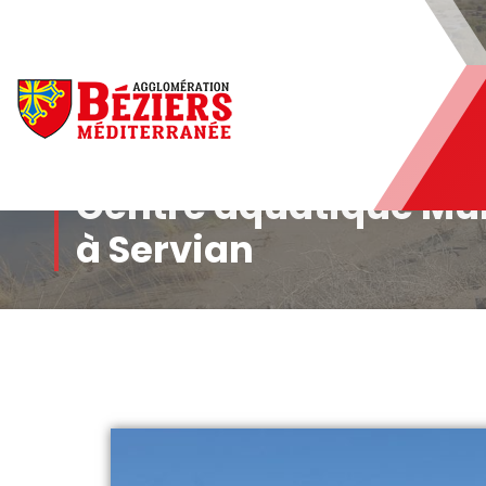
Béziers Agglomération
Centre aquatique Mu
à Servian