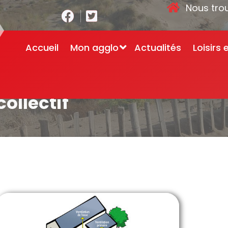
Nous tro
Accueil
Mon agglo
Actualités
Loisirs 
ollectif
Accueil
-
Assainisse