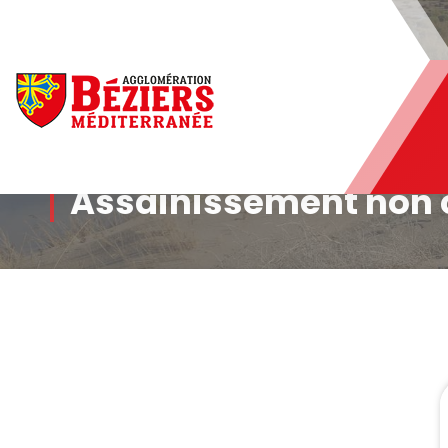
Béziers Agglomération
Assainissement non c