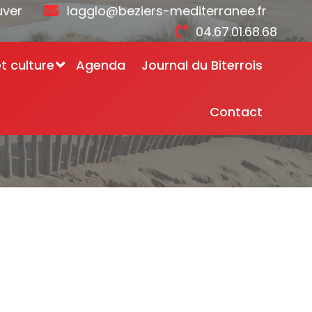
uver
lagglo@beziers-mediterranee.fr
04.67.01.68.68
et culture
Agenda
Journal du Biterrois
Contact
ment non collectif