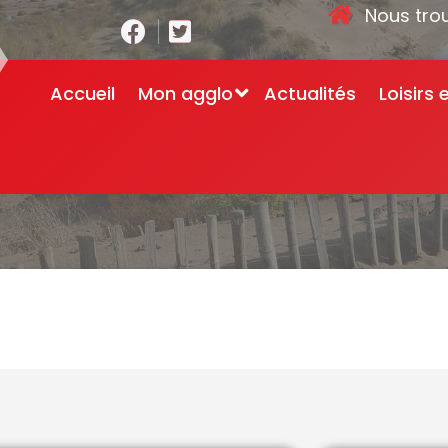
Nous tro
Accueil
Mon agglo
Actualités
Loisirs 
Accueil
-
Administra