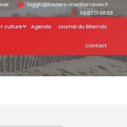
uver
lagglo@beziers-mediterranee.fr
04.67.01.68.68
et culture
Agenda
Journal du Biterrois
Contact
tion