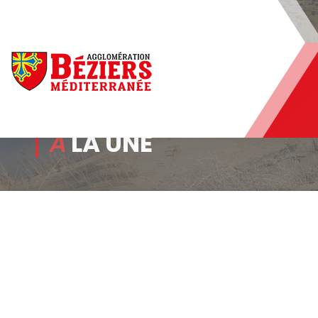
Béziers Agglomération
À
LA UNE