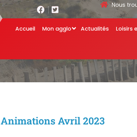
Nous tro
Accueil
Mon agglo
Actualités
Loisirs 
Accueil
-
<em>À</em
Animations Avril 2023